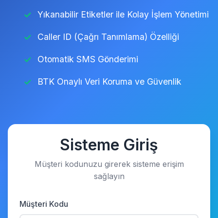
Yıkanabilir Etiketler ile Kolay İşlem Yönetimi
Caller ID (Çağrı Tanımlama) Özelliği
Otomatik SMS Gönderimi
BTK Onaylı Veri Koruma ve Güvenlik
Sisteme Giriş
Müşteri kodunuzu girerek sisteme erişim
sağlayın
Müşteri Kodu